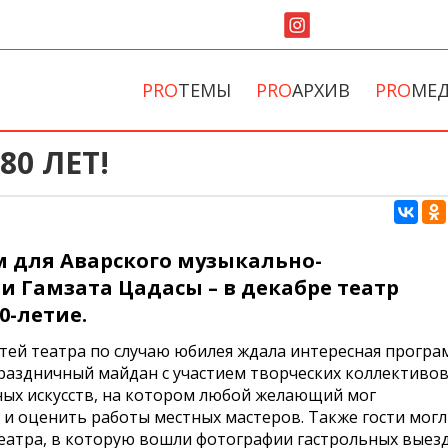
PRO
ТЕМЫ
PRO
АРХИВ
PRO
МЕ
80 ЛЕТ!
м для Аварского музыкально-
и Гамзата Цадасы – в декабре театр
0-летие.
тей театра по случаю юбилея ждала интересная програ
праздничный майдан с участием творческих коллективов
ных искусств, на котором любой желающий мог
и оценить работы местных мастеров. Также гости мог
театра, в которую вошли фотографии гастрольных выез