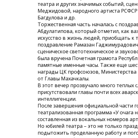
театра и других значимых событий, сце
Меджидовой, народного артиста РСФСР М
Багдулова и др.
Торжественная часть началась с поздра
Абдулатипова, который отметил, как в
искусство в жизнь людей, приобщать к 
поздравление Рамазан Гаджимурадович 
сценическое свето­техническое и звуко
была вручена Почетная грамота Республи
памятные именные часы. Также еще шес
награды ЦК профсоюзов, Министерства к
от Главы Махачкалы.
В этот вечер прозвучало много теплых с
присутствовали главы почти всех аварс
интеллигенции.
После завершения официальной части г
театрализованная программа «У очага н
составленная из вокальных номеров арт
Но юбилей театра – это не только праз
подытожить проделанную работу и пого