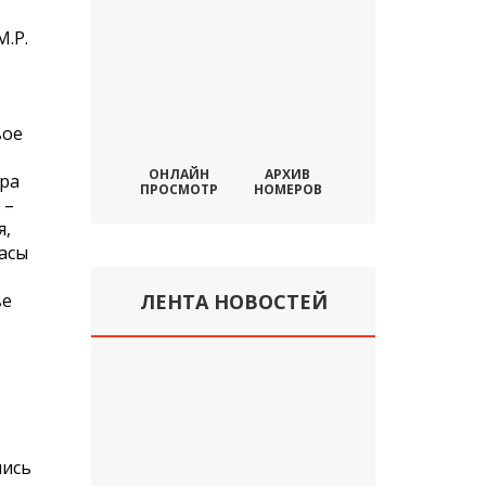
­Р.
вое
ОНЛАЙН
АРХИВ
тра
ПРОСМОТР
НОМЕРОВ
 –
я,
асы
ве
ЛЕНТА НОВОСТЕЙ
лись