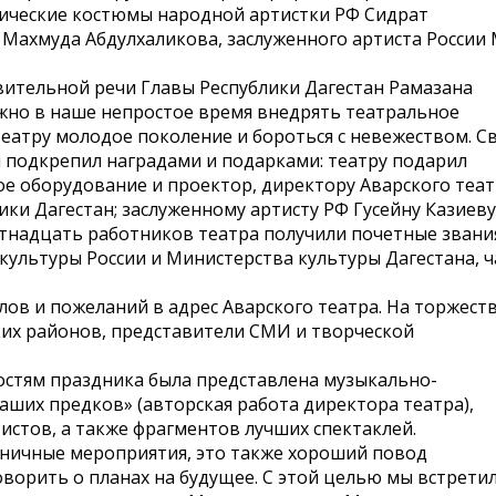
нические костюмы народной артистки РФ Сидрат
ахмуда Абдулхаликова, заслуженного артиста России М.
вительной речи Главы Республики Дагестан Рамазана
ажно в наше непростое время внедрять театральное
театру молодое поколение и бороться с невежеством. С
подкрепил наградами и подарками: театру подарил
вое оборудование и проектор, директору Аварского теа
ки Дагестан; заслуженному артисту РФ Гусейну Казиеву
тнадцать работников театра получили почетные звани
ультуры России и Министерства культуры Дагестана, ч
лов и пожеланий в адрес Аварского театра. На торжест
ких районов, представители СМИ и творческой
остям праздника была представлена музыкально-
аших предков» (авторская работа директора театра),
истов, а также фрагментов лучших спектаклей.
дничные мероприятия, это также хороший повод
ворить о планах на будущее. С этой целью мы встрети