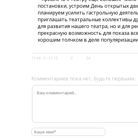
постановки, устроим День открытых двер
планируем усилить гастрольную деятель
приглашать театральные коллективы дру
для развития нашего театра, но и для ре
прекрасную возможность для показа все
хорошим толчком в деле популяризации
11:46
31.12.15
0
54
Комментариев пока нет, будьте первыми..