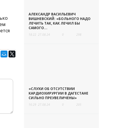
АЛЕКСАНДР ВАСИЛЬЕВИЧ
лько
ВИШНЕВСКИЙ: «БОЛЬНОГО НАДО
ЛЕЧИТЬ ТАК, КАК ЛЕЧИЛ БЫ
аем
САМОГО...
ется
18:22
27.08.24
0
298
«СЛУХИ ОБ ОТСУТСТВИИ
КАРДИОХИРУРГИИ В ДАГЕСТАНЕ
СИЛЬНО ПРЕУВЕЛИЧЕНЫ»
16:29
27.08.24
0
205