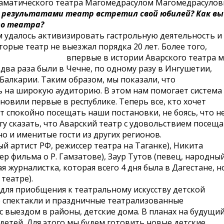
раматического театра Магомедрасулом Магомедрасулов
и результатами театр встретил свой юбилей? Как вы
го театра?
ам удалось активизировать гастрольную деятельность и
торые театр не выезжал порядка 20 лет. Более того,
впервые в истории
Аварского театра 
два раза были в Чечне, по одному разу в Ингушетии,
Балкарии. Таким образом, мы показали, что
ь на широкую аудиторию. В этом нам помогает система
новили первые в республике. Теперь все, кто хочет
т спокойно посещать наши постановки, не боясь, что н
огу сказать, что Аварский театр с удовольствием посещ
но и именитые гости из других регионов.
й артист РФ, режиссер театра на Таганке), Никита
р фильма о Р. Гамзатове), Заур Тутов (певец, народны
я журналистка, которая всего 4 дня была в Дагестане, н
театре).
для приобщения к театральному искусству детской
 спектакли и праздничные театрализованные
 с выездом в районы, детские дома. В планах на будущий
детей. Для этого мы будем готовить новые детские