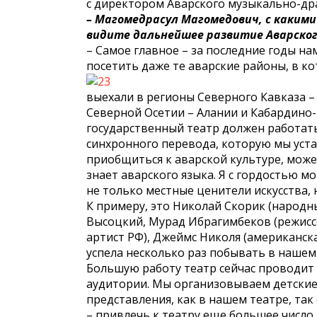
с директором Аварского музыкально-д
– Магомедрасул Магомедович, с каким
видите дальнейшее развитие Аварско
– Самое главное – за последние годы н
посетить даже те аварские районы, в ко
выехали в регионы Северного Кавказа – 
Северной Осетии – Алании и Кабардино-
государственный театр должен работат
синхронного перевода, которую мы уста
приобщиться к аварской культуре, може
знает аварского языка. Я с гордостью м
не только местные ценители искусства, 
К примеру, это Николай Скорик (народны
Высоцкий, Мурад Ибрагимбеков (режиссе
артист РФ), Джеймс Николя (американска
успела несколько раз побывать в нашем 
Большую работу театр сейчас проводит 
аудитории. Мы организовываем детские
представления, как в нашем театре, так
– привлечь к театру еще большее число 