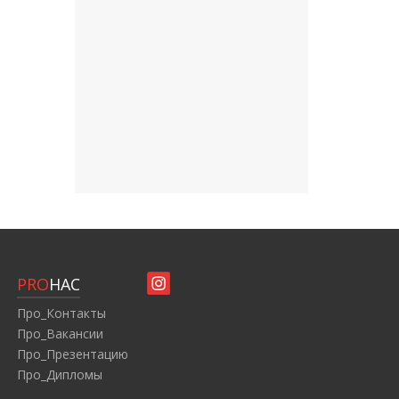
PRO
НАС
Про_Контакты
Про_Вакансии
Про_Презентацию
Про_Дипломы