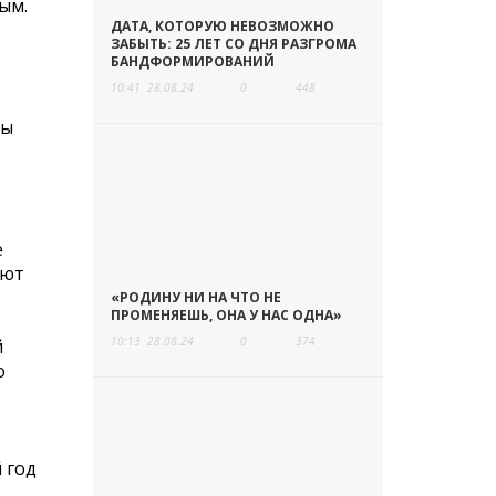
ым.
ДАТА, КОТОРУЮ НЕВОЗМОЖНО
ЗАБЫТЬ: 25 ЛЕТ СО ДНЯ РАЗГРОМА
БАНДФОРМИРОВАНИЙ
10:41
28.08.24
0
448
мы
е
ают
«РОДИНУ НИ НА ЧТО НЕ
ПРОМЕНЯЕШЬ, ОНА У НАС ОДНА»
10:13
28.08.24
0
374
й
о
 год