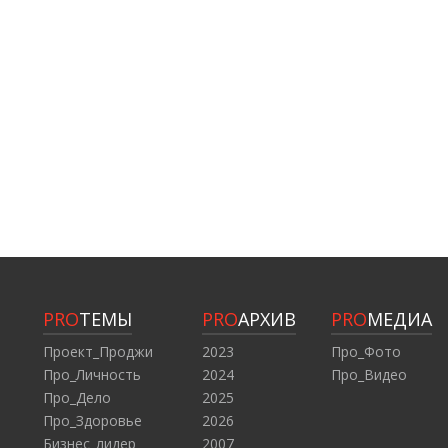
PRO
ТЕМЫ
PRO
АРХИВ
PRO
МЕДИА
Проект_Проджи
2023
Про_Фото
Про_Личность
2024
Про_Видео
Про_Дело
2025
Про_Здоровье
2026
Бизнес_лидер
2007