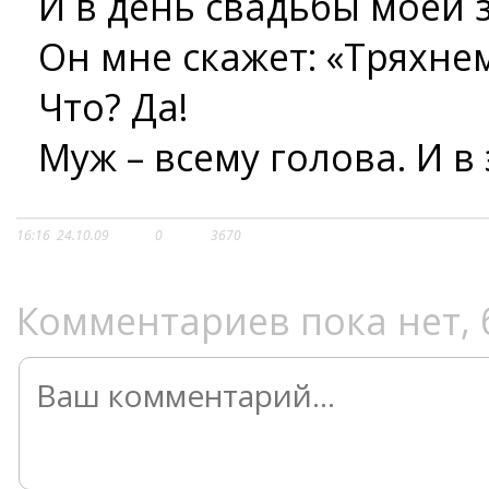
И в день свадьбы моей 
Он мне скажет: «Тряхне
Что? Да!
Муж – всему голова. И в 
16:16
24.10.09
0
3670
Комментариев пока нет, 