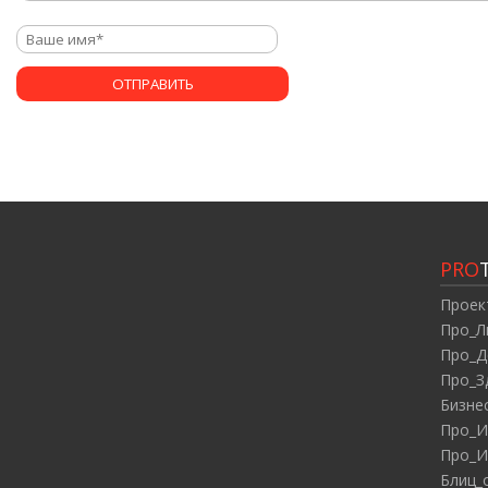
PRO
Проек
Про_Л
Про_Д
Про_З
Бизне
Про_И
Про_И
Блиц_