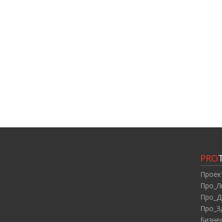
PRO
Проек
Про_Л
Про_Д
Про_З
Бизне