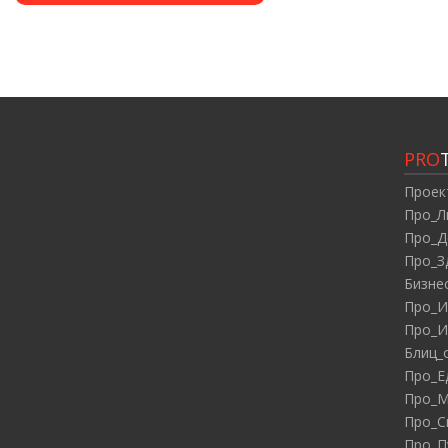
PRO
Проек
Про_Л
Про_Д
Про_З
Бизне
Про_И
Про_И
Блиц_
Про_Е
Про_М
Про_С
Про_П