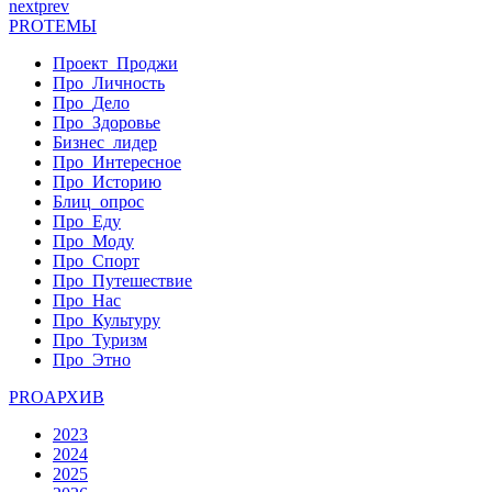
next
prev
PRO
ТЕМЫ
Проект_Проджи
Про_Личность
Про_Дело
Про_Здоровье
Бизнес_лидер
Про_Интересное
Про_Историю
Блиц_опрос
Про_Еду
Про_Моду
Про_Спорт
Про_Путешествие
Про_Нас
Про_Культуру
Про_Туризм
Про_Этно
PRO
АРХИВ
2023
2024
2025