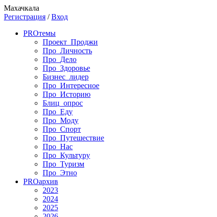
Махачкала
Регистрация
/
Вход
PRO
темы
Проект_Проджи
Про_Личность
Про_Дело
Про_Здоровье
Бизнес_лидер
Про_Интересное
Про_Историю
Блиц_опрос
Про_Еду
Про_Моду
Про_Спорт
Про_Путешествие
Про_Нас
Про_Культуру
Про_Туризм
Про_Этно
PRO
архив
2023
2024
2025
2026