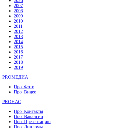
2026
2007
2008
2009
2010
2011
2012
2013
2014
2015
2016
2017
2018
2019
PRO
МЕДИА
Про_Фото
Про_Видео
PRO
НАС
Про_Контакты
Про_Вакансии
Про_Презентацию
Про_Дипломы