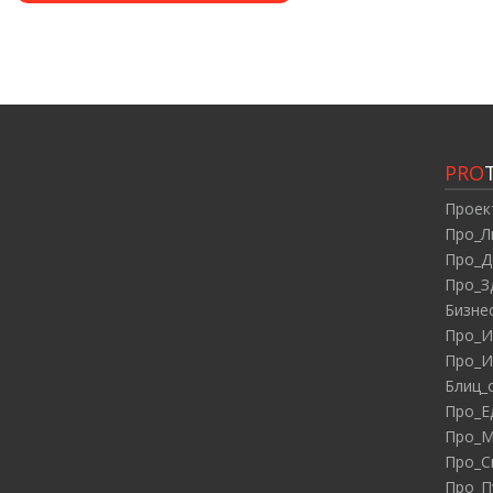
PRO
Проек
Про_Л
Про_Д
Про_З
Бизне
Про_И
Про_И
Блиц_
Про_Е
Про_М
Про_С
Про_П