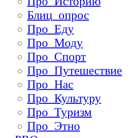
Про_Историю
Блиц_опрос
Про_Еду
Про_Моду
Про_Спорт
Про_Путешествие
Про_Нас
Про_Культуру
Про_Туризм
Про_Этно