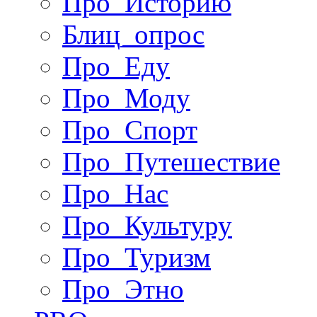
Про_Историю
Блиц_опрос
Про_Еду
Про_Моду
Про_Спорт
Про_Путешествие
Про_Нас
Про_Культуру
Про_Туризм
Про_Этно